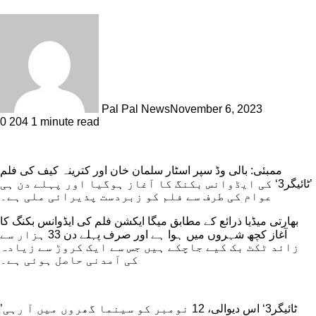
Pal Pal News
November 6, 2023
0
204
1 minute read
ممبئی: بالی وڈ سپر اسٹار سلمان خان اور کترینہ کیف کی فلم
’ٹائیگر3‘ کی ایڈوانس بکنگ کا آغاز ہوگیا اور پہلے دن ہی
عوام کی طرف سے فلم کو زبردست پذیرائی ملی ہے۔
بھارتی میڈیا ذرائع کے مطابق میگا ایکشن فلم کی ایڈوانس بکنگ کا
آغاز کچھ شہروں میں ہوا ہے اور صرف پہلے دن 33 ہزار سے
زائد ٹکٹ بک کیے جاچکے ہیں جس سے ایک کروڑ سے زیادہ
کی آمدنی حاصل ہوئی ہے۔
’ٹائیگر3‘ اس دیوالی، 12 نومبر کو سینما گھروں میں آ رہی