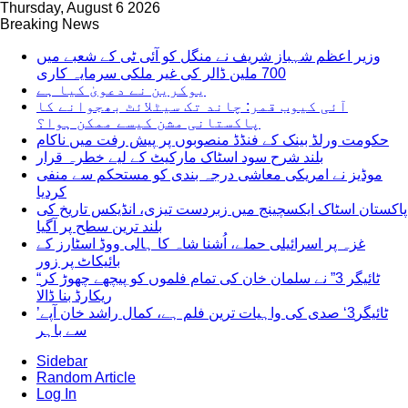
Thursday, August 6 2026
Breaking News
وزیر اعظم شہباز شریف نے منگل کو آئی ٹی کے شعبے میں
700 ملین ڈالر کی غیر ملکی سرمایہ کاری
یوکرین نے دعویٰ کیا ہے
آئی کیوب قمر: چاند تک سیٹلائٹ بھجوانے کا
پاکستانی مشن کیسے ممکن ہوا؟
حکومت ورلڈ بینک کے فنڈڈ منصوبوں پر پیش رفت میں ناکام
بلند شرح سود اسٹاک مارکیٹ کے لیے خطرہ قرار
موڈیز نے امریکی معاشی درجہ بندی کو مستحکم سے منفی
کردیا
پاکستان اسٹاک ایکسچینج میں زبردست تیزی، انڈیکس تاریخ کی
بلند ترین سطح پر آگیا
غزہ پر اسرائیلی حملے، اُشنا شاہ کا ہالی ووڈ اسٹارز کے
بائیکاٹ پر زور
“ٹائیگر 3” نے سلمان خان کی تمام فلموں کو پیچھے چھوڑ کر
ریکارڈ بنا ڈالا
’ٹائیگر3‘ صدی کی واہیات ترین فلم ہے، کمال راشد خان آپے
سے باہر
Sidebar
Random Article
Log In