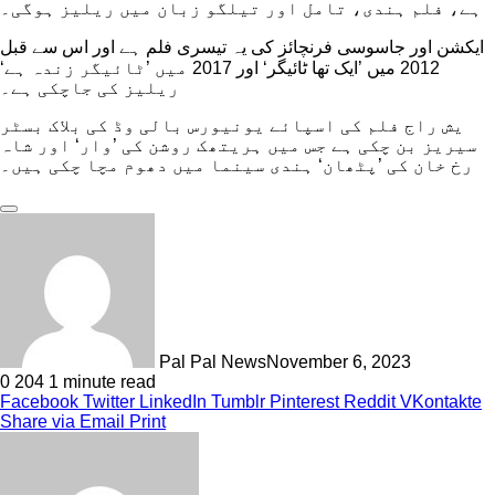
ہے، فلم ہندی، تامل اور تیلگو زبان میں ریلیز ہوگی۔
ایکشن اور جاسوسی فرنچائز کی یہ تیسری فلم ہے اور اس سے قبل
2012 میں ’ایک تھا ٹائیگر‘ اور 2017 میں ’ٹائیگر زندہ ہے‘
ریلیز کی جاچکی ہے۔
یش راج فلم کی اسپائے یونیورس بالی وڈ کی بلاک بسٹر
سیریز بن چکی ہے جس میں ہریتھک روشن کی ’وار‘ اور شاہ
رخ خان کی ’پٹھان‘ ہندی سینما میں دھوم مچا چکی ہیں۔
Pal Pal News
November 6, 2023
0
204
1 minute read
Facebook
Twitter
LinkedIn
Tumblr
Pinterest
Reddit
VKontakte
Share via Email
Print