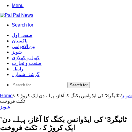
Menu
Search for
صفحہ اول
پاکستان
بین الاقوامی
شوبز
کھیل و کھلاڑی
صنعت و تجارت
رابطہ
گزشتہ شمارے
Search for
شوبز
/
’ٹائیگر3‘ کی ایڈوانس بکنگ کا آغاز، پہلے دن ایک کروڑ کے
/
Home
ٹکٹ فروخت
شوبز
’ٹائیگر3‘ کی ایڈوانس بکنگ کا آغاز، پہلے دن
ایک کروڑ کے ٹکٹ فروخت