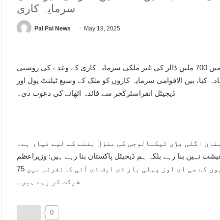
سرمایہ کاری
Pal Pal News
May 19, 2025
اسلام آباد: وزیر اعظم شہباز شریف نے منگل کو آئی ٹی کے شعبے میں 700 ملین ڈالر کی غیر ملکی سرمایہ کاری کے وعدے کی روشنی
دہ کیا، بین الاقوامی سرمایہ کاروں کو ملک کے وسیع ٹیلنٹ پول اور
ڈیجیٹل انفراسٹرکچر سے فائدہ اٹھانے کی دعوت دی۔
تان اگلی بڑی ٹیکنالوجی کی منزل بننے کے لیے تیار ہے۔
ت نہیں بنا رہے بلکہ ہم ڈیجیٹل پاکستان بنا رہے ہیں: وزیراعظم
75 سے زائد غیر ملکی سرمایہ کار، 50 سے زائد عالمی کمپنیوں کے سی ای اوز پہلی بار ڈی ایف ڈی آئی کانفرنس میں
شرکت کر رہے ہیں۔
0