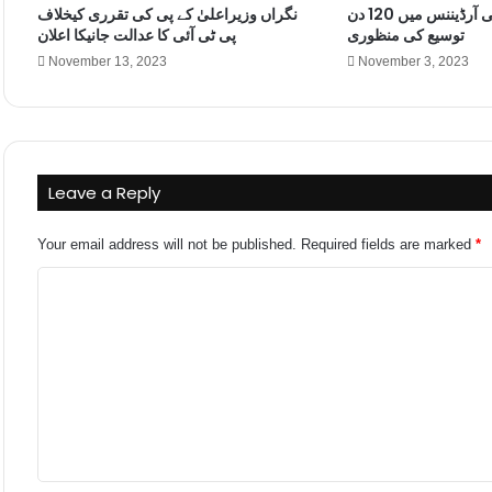
سینیٹ: نیب ترمیمی آرڈیننس میں 120 دن
نگراں وزیراعلیٰ کے پی کی تقرری کیخلاف
توسیع کی منظوری
پی ٹی آئی کا عدالت جانیکا اعلان
November 13, 2023
November 3, 2023
Leave a Reply
Your email address will not be published.
Required fields are marked
*
C
o
m
m
e
n
t