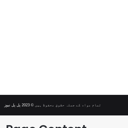
تمام مواد کے جملہ حقوق محفوظ ہیں © 2023 پل پل نیوز