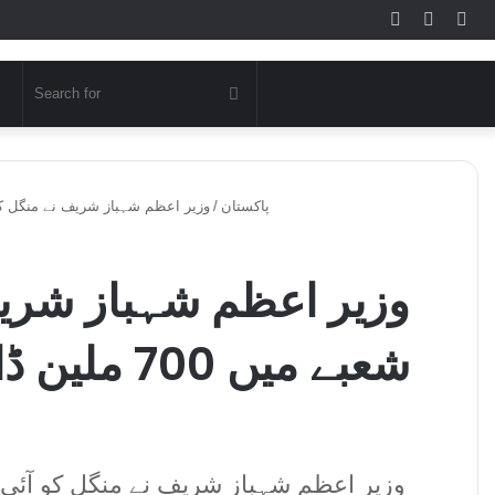
Log
Rando
Sid
In
Article
Search
for
پاکستان
/
وزیر اعظم شہباز شریف نے منگل کو آئی ٹی کے شعبے میں 0
وزیر اعظم شہباز شریف
شعبے میں 0