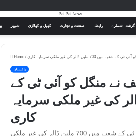
گزشتہ شمارے
رابطہ
صنعت و تجارت
کھیل و کھلاڑی
شوبز
بی
70 ملین ڈالر کی غیر ملکی سرمایہ کاری
/
Home
پاکستان
 نے منگل کو آئی ٹی کے
70 ملین ڈالر کی غیر ملکی سرمایہ
کاری
وزیر اعظم شہباز شریف نے منگل کو آئی ٹی کے شعبے میں 700 ملین ڈالر کی غیر ملکی