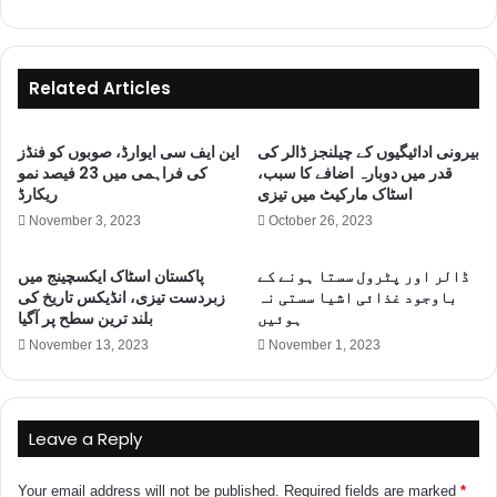
e
b
s
Related Articles
i
t
بیرونی ادائیگیوں کے چیلنجز ڈالر کی
این ایف سی ایوارڈ، صوبوں کو فنڈز
e
قدر میں دوبارہ اضافے کا سبب،
کی فراہمی میں 23 فیصد نمو
اسٹاک مارکیٹ میں تیزی
ریکارڈ
November 3, 2023
October 26, 2023
ڈالر اور پٹرول سستا ہونے کے
پاکستان اسٹاک ایکسچینج میں
باوجود غذائی اشیا سستی نہ
زبردست تیزی، انڈیکس تاریخ کی
ہوئیں
بلند ترین سطح پر آگیا
November 13, 2023
November 1, 2023
Leave a Reply
Your email address will not be published.
Required fields are marked
*