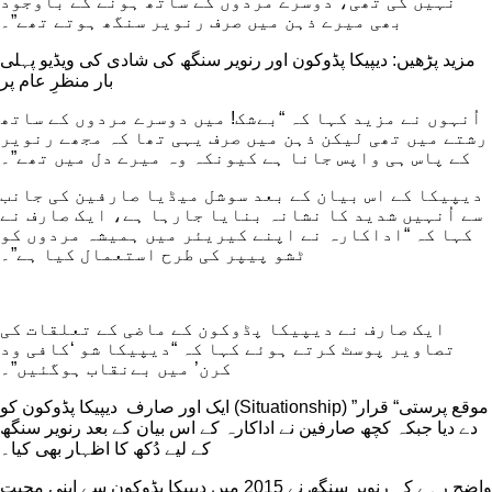
نہیں کی تھی، دوسرے مردوں کے ساتھ ہونے کے باوجود
بھی میرے ذہن میں صرف رنویر سنگھ ہوتے تھے”۔
مزید پڑھیں: دیپیکا پڈوکون اور رنویر سنگھ کی شادی کی ویڈیو پہلی
بار منظرِ عام پر
اُنہوں نے مزید کہا کہ “بےشک! میں دوسرے مردوں کے ساتھ
رشتے میں تھی لیکن ذہن میں صرف یہی تھا کہ مجھے رنویر
کے پاس ہی واپس جانا ہے کیونکہ وہ میرے دل میں تھے”۔
دیپیکا کے اس بیان کے بعد سوشل میڈیا صارفین کی جانب
سے اُنہیں شدید کا نشانہ بنایا جارہا ہے، ایک صارف نے
کہا کہ “اداکارہ نے اپنے کیریئر میں ہمیشہ مردوں کو
ٹشو پیپر کی طرح استعمال کیا ہے”۔
ایک صارف نے دیپیکا پڈوکون کے ماضی کے تعلقات کی
تصاویر پوسٹ کرتے ہوئے کہا کہ “دیپیکا شو ‘کافی ود
کرن’ میں بےنقاب ہوگئیں”۔
ایک اور صارف دیپیکا پڈوکون کو (Situationship) ”موقع پرستی“ قرار
دے دیا جبکہ کچھ صارفین نے اداکارہ کے اس بیان کے بعد رنویر سنگھ
کے لیے دُکھ کا اظہار بھی کیا۔
واضح رہے کہ رنویر سنگھ نے 2015 میں دیپیکا پڈوکون سے اپنی محبت