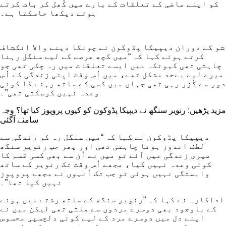
کو اپنے ماضی کے تعلقات کے بارے میں کُھل کر بات کرتے
ہوئے دیکھا جاسکتا ہے۔
شو کے دوران دیپیکا پڈوکون نے چونکا دینے والا انکشاف
کرتے ہوئے کہا کہ “میں کچھ عرصے کے لیے سنگل رہنا
چاہتی تھی کیونکہ میں ایسے تعلقات میں رہ چکی تھی جو
میرے لیے بےحد مشکل تھے، میں اُس وقت اپنی زندگی کے اُس
دور سے گُزر رہی تھی جہاں میں کسی کے ساتھ رہنے کا کوئی
وعدہ نہیں کرسکتی تھی”۔
مزید پڑھیں: رنویر سنگھ نے دیپیکا پڈوکون کو کیوں پروپوز کیا تھا؟ وجہ
سامنے آگئی
دیپیکا پڈوکون نے کہا کہ “میں سنگل رہ کر زندگی سے
لطف اندوز ہونا چاہتی تھی اور پھر جب رنویر سنگھ
میری زندگی میں آئے تو میں نے اُن سے بھی کسی قسم کا
کوئی وعدہ نہیں کیا، مجھے اُس وقت تک رنویر کے ساتھ
وابستگی نہیں ہوئی تو جب تک اُنہوں نے مجھے پروپوز
نہیں کیا تھا”۔
اداکارہ نے کہا کہ “رنویر سنگھ کے ساتھ رشتے میں ہونے
کے باوجود بھی دوسرے مردوں سے ملتی تھی لیکن میں نے
اپنے دل میں دوسرے مرد کے لیے کوئی دلچسپی محسوس