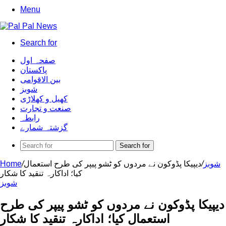
Menu
Search for
صفحہ اول
پاکستان
بین الاقوامی
شوبز
کھیل و کھلاڑی
صنعت و تجارت
رابطہ
گزشتہ شمارے
Search for
شوبز
/
دیپیکا پڈوکون نے مردوں کو ٹشو پیپر کی طرح استعمال
/
Home
کیا؛ اداکارہ تنقید کا شکار
شوبز
دیپیکا پڈوکون نے مردوں کو ٹشو پیپر کی طرح
استعمال کیا؛ اداکارہ تنقید کا شکار