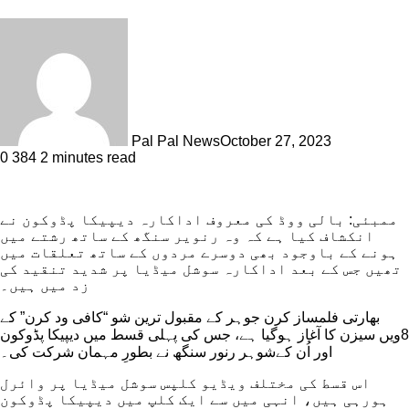
Pal Pal News
October 27, 2023
0
384
2 minutes read
ممبئی: بالی ووڈ کی معروف اداکارہ دیپیکا پڈوکون نے
انکشاف کیا ہے کہ وہ رنویر سنگھ کے ساتھ رشتے میں
ہونے کے باوجود بھی دوسرے مردوں کے ساتھ تعلقات میں
تھیں جس کے بعد اداکارہ سوشل میڈیا پر شدید تنقید کی
زد میں ہیں۔
بھارتی فلمساز کرن جوہر کے مقبول ترین شو “کافی ود کرن” کے
8ویں سیزن کا آغاز ہوگیا ہے، جس کی پہلی قسط میں دیپیکا پڈوکون
اور اُن کےشوہر رنور سنگھ نے بطورِ مہمان شرکت کی۔
اس قسط کی مختلف ویڈیو کلپس سوشل میڈیا پر وائرل
ہورہی ہیں، انہی میں سے ایک کلپ میں دیپیکا پڈوکون