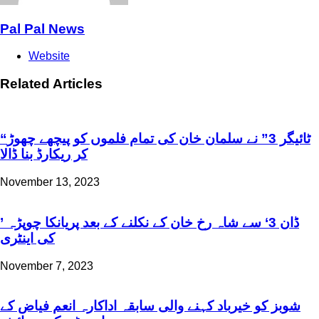
Pal Pal News
Website
Related Articles
“ٹائیگر 3” نے سلمان خان کی تمام فلموں کو پیچھے چھوڑ
کر ریکارڈ بنا ڈالا
November 13, 2023
’ ڈان 3‘ سے شاہ رخ خان کے نکلنے کے بعد پریانکا چوپڑہ
کی اینٹری
November 7, 2023
شوبز کو خیرباد کہنے والی سابقہ اداکارہ انعم فیاض کے