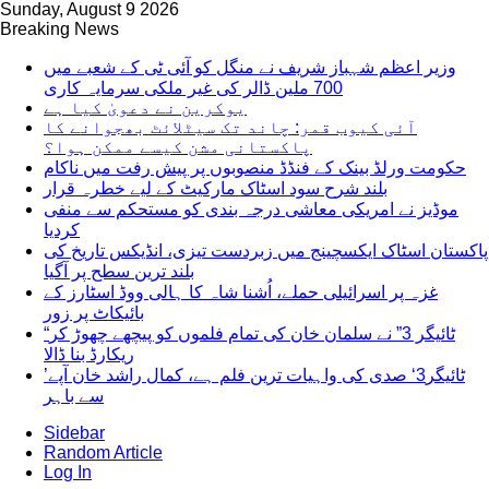
Sunday, August 9 2026
Breaking News
وزیر اعظم شہباز شریف نے منگل کو آئی ٹی کے شعبے میں
700 ملین ڈالر کی غیر ملکی سرمایہ کاری
یوکرین نے دعویٰ کیا ہے
آئی کیوب قمر: چاند تک سیٹلائٹ بھجوانے کا
پاکستانی مشن کیسے ممکن ہوا؟
حکومت ورلڈ بینک کے فنڈڈ منصوبوں پر پیش رفت میں ناکام
بلند شرح سود اسٹاک مارکیٹ کے لیے خطرہ قرار
موڈیز نے امریکی معاشی درجہ بندی کو مستحکم سے منفی
کردیا
پاکستان اسٹاک ایکسچینج میں زبردست تیزی، انڈیکس تاریخ کی
بلند ترین سطح پر آگیا
غزہ پر اسرائیلی حملے، اُشنا شاہ کا ہالی ووڈ اسٹارز کے
بائیکاٹ پر زور
“ٹائیگر 3” نے سلمان خان کی تمام فلموں کو پیچھے چھوڑ کر
ریکارڈ بنا ڈالا
’ٹائیگر3‘ صدی کی واہیات ترین فلم ہے، کمال راشد خان آپے
سے باہر
Sidebar
Random Article
Log In