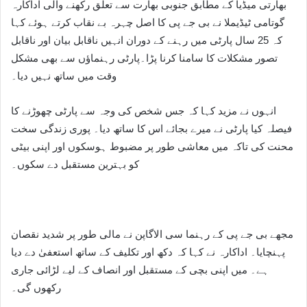
بھارتی میڈیا کے مطابق جنوبی بھارت سے تعلق رکھنے والی اداکارہ
گوتامی ٹیڈیملا نے بی جے پی کا اصل چہرہ بے نقاب کرتے ہوئے کہا
کہ 25 سال پارٹی میں رہنے کے دوران انہیں ناقابل بیان اور ناقابل
تصور مشکلات کا سامنا کرنا پڑا۔پارٹی رہنماؤں سے بھی مشکل
وقت میں ساتھ نہیں دیا۔
انہوں نے مزید کہا کہ جس شخص کی وجہ سے پارٹی چھوڑنے کا
فیصلہ کیا پارٹی نے میرے بجائے اس کا ساتھ دیا۔ پوری زندگی سخت
محنت کی تاکہ میں معاشی طور پر مضبوط ہوسکوں اور اپنی بیٹی
کو بہترین مستقبل دے سکوں۔
مجھے بی جے پی کے رہنما سی الاگاپن نے مالی طور پر شدید نقصان
پہنچایا۔ اداکارہ نے کہا کہ دکھ اور تکلیف کے ساتھ استعفیٰ دے دیا
ہے۔ میں اپنی بچی کے مستقبل اور انصاف کے لیے لڑائی جاری
رکھوں گی۔