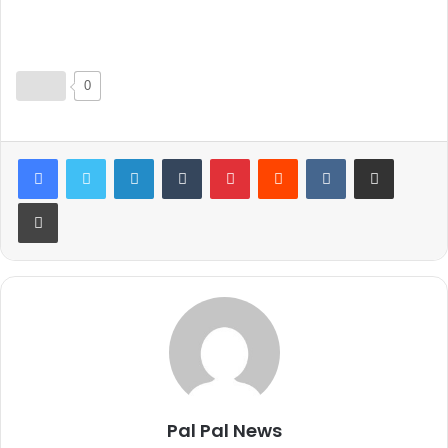
0
LinkedIn
Tumblr
Pinterest
Reddit
VKontakte
Share via Email
Print
Pal Pal News