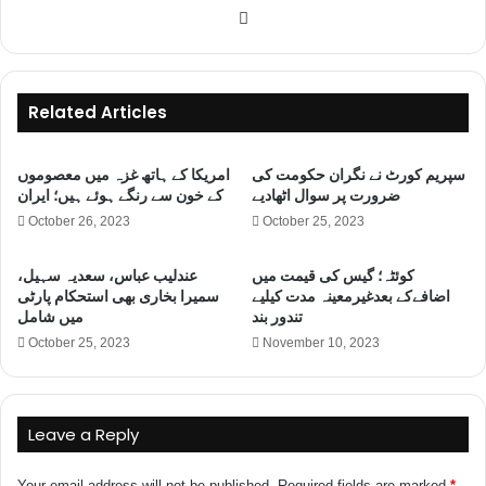
W
e
b
s
Related Articles
i
t
سپریم کورٹ نے نگران حکومت کی
امریکا کے ہاتھ غزہ میں معصوموں
e
ضرورت پر سوال اٹھادیے
کے خون سے رنگے ہوئے ہیں؛ ایران
October 26, 2023
October 25, 2023
کوئٹہ؛ گیس کی قیمت میں
عندلیب عباس، سعدیہ سہیل،
اضافےکے بعدغیرمعینہ مدت کیلیے
سمیرا بخاری بھی استحکام پارٹی
تندور بند
میں شامل
October 25, 2023
November 10, 2023
Leave a Reply
Your email address will not be published.
Required fields are marked
*