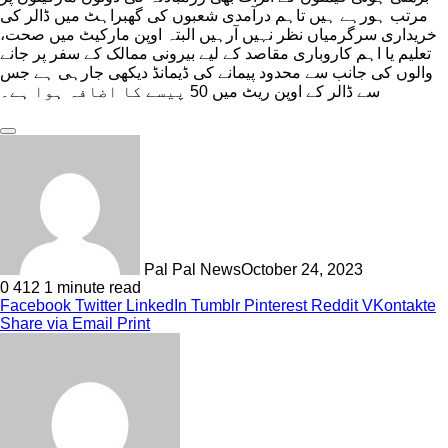
مرتب ہورہے ہیں تاہم درآمدی شعبوں کی گھبراہٹ میں ڈالر کی
خریداری سرگرمیاں نظر نہیں آرہیں البتہ اوپن مارکیٹ میں صحت،
تعلیم یا اہم کاروباری مقاصد کے لیے بیرونی ممالک کے سفر پر جانے
والوں کی جانب سے محدود پیمانے کی ڈیمانڈ دیکھی جارہی ہے جس
سے ڈالر کے اوپن ریٹ میں 50 پیسے کا اضافہ ہوا ہے۔
Pal Pal News
October 24, 2023
0
412
1 minute read
Facebook
Twitter
LinkedIn
Tumblr
Pinterest
Reddit
VKontakte
Share via Email
Print