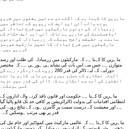
ماہرین کا کہنا ہے کہ اگلے دو سے تین ہفتوں میں شروع
ہونے والے آئی ایم ایف کے ریویو کے تناظر میں
زرمبادلہ کی دونوں مارکیٹوں میں شرح تبادلہ کی
ایڈجسٹمنٹ کی جارہی ہے تاکہ آئی ایم ایف حکام کے
سامنے یہ حقیقت واضح ہوسکے کہ زرمبادلہ کی دونوں
مارکیٹوں میں شرح تبادلہ کا تعین مارکیٹ فورسز
کررہی ہیں۔
ماہرین کا کہنا ہے کہ مارکیٹوں میں زرمبادلہ کی طلب اور رسد
متوازن ہے جس سے اس بات کی نشاندہی ہورہی ہے کہ مختصر
دورانیے کے لیے ڈالر کی قدر 280 روپے کے اردگرد رہے گی
البتہ نجکاری کے عمل، بیرونی سرمایہ کاری یا نئے
انفلوز کی آمد سے امکان ہے کہ ڈالر کی قدر میں مزید
کمی ہوسکے۔
ماہرین کا کہنا ہے حکومت اور قانون نافذ کرنے والے اداروں کے
انتظامی اقدامات کی بدولت ڈالرائزیشن پر کافی حد تک قابو پالیا گیا
ہے اور معیشت کے درست سمت پر گامزن ہونے کے نتائج روپے کی
قدر پر بھی مرتب ہوسکیں گے۔
ماہرین کا کہنا ہے کہ عالمی مارکیٹ میں کموڈٹیز اور خام تیل کی
بڑھتی ہوئی قیمتوں کے اثرات بھی زرمبادلہ کی دونوں مارکیٹوں پر