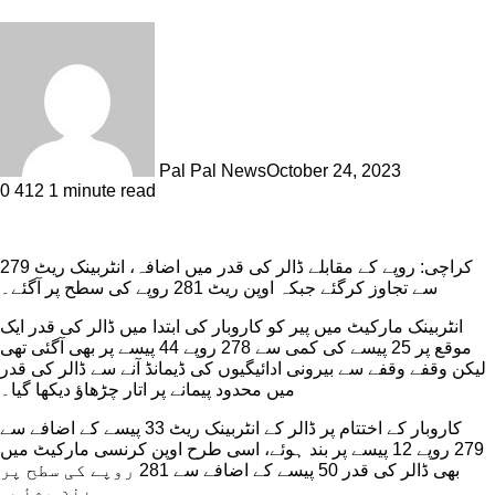
Pal Pal News
October 24, 2023
0
412
1 minute read
کراچی: روپے کے مقابلے ڈالر کی قدر میں اضافہ، انٹربینک ریٹ 279
سے تجاوز کرگئے جبکہ اوپن ریٹ 281 روپے کی سطح پر آگئے۔
انٹربینک مارکیٹ میں پیر کو کاروبار کی ابتدا میں ڈالر کی قدر ایک
موقع پر 25 پیسے کی کمی سے 278 روپے 44 پیسے پر بھی آگئی تھی
لیکن وقفے وقفے سے بیرونی ادائیگیوں کی ڈیمانڈ آنے سے ڈالر کی قدر
میں محدود پیمانے پر اتار چڑھاؤ دیکھا گیا۔
کاروبار کے اختتام پر ڈالر کے انٹربینک ریٹ 33 پیسے کے اضافے سے
279 روپے 12 پیسے پر بند ہوئے، اسی طرح اوپن کرنسی مارکیٹ میں
بھی ڈالر کی قدر 50 پیسے کے اضافے سے 281 روپے کی سطح پر
بند ہوئی۔