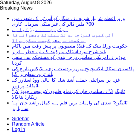
Saturday, August 8 2026
Breaking News
وزیر اعظم شہباز شریف نے منگل کو آئی ٹی کے شعبے میں
700 ملین ڈالر کی غیر ملکی سرمایہ کاری
یوکرین نے دعویٰ کیا ہے
آئی کیوب قمر: چاند تک سیٹلائٹ بھجوانے کا
پاکستانی مشن کیسے ممکن ہوا؟
حکومت ورلڈ بینک کے فنڈڈ منصوبوں پر پیش رفت میں ناکام
بلند شرح سود اسٹاک مارکیٹ کے لیے خطرہ قرار
موڈیز نے امریکی معاشی درجہ بندی کو مستحکم سے منفی
کردیا
پاکستان اسٹاک ایکسچینج میں زبردست تیزی، انڈیکس تاریخ کی
بلند ترین سطح پر آگیا
غزہ پر اسرائیلی حملے، اُشنا شاہ کا ہالی ووڈ اسٹارز کے
بائیکاٹ پر زور
“ٹائیگر 3” نے سلمان خان کی تمام فلموں کو پیچھے چھوڑ کر
ریکارڈ بنا ڈالا
’ٹائیگر3‘ صدی کی واہیات ترین فلم ہے، کمال راشد خان آپے
سے باہر
Sidebar
Random Article
Log In