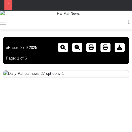
Menu
ePaper: 27-9-2025
Page:
1
of
6