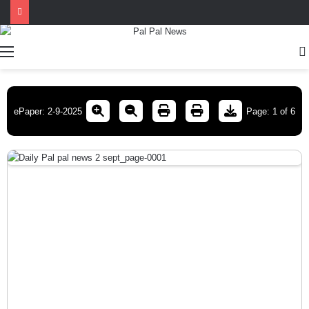
Menu
ePaper: 2-9-2025
Page:
1
of
6