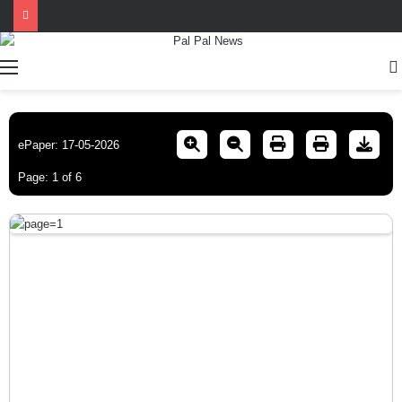
Menu
ePaper: 17-05-2026
Page:
1
of
6