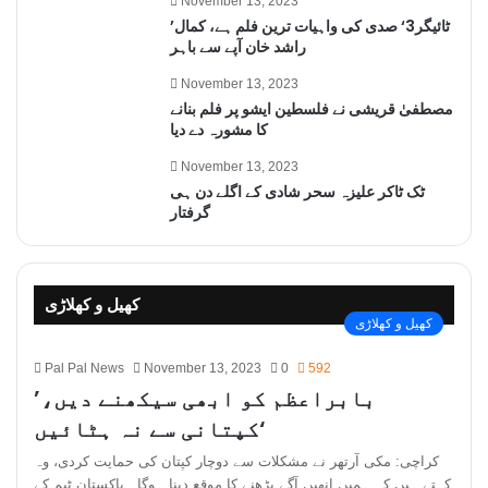
November 13, 2023
’ٹائیگر3‘ صدی کی واہیات ترین فلم ہے، کمال
راشد خان آپے سے باہر
November 13, 2023
مصطفیٰ قریشی نے فلسطین ایشو پر فلم بنانے
کا مشورہ دے دیا
November 13, 2023
ٹک ٹاکر علیزہ سحر شادی کے اگلے دن ہی
گرفتار
کھیل و کھلاڑی
کھیل و کھلاڑی
Pal Pal News
November 13, 2023
0
592
’بابراعظم کو ابھی سیکھنے دیں،
کپتانی سے نہ ہٹائیں‘
کراچی: مکی آرتھر نے مشکلات سے دوچار کپتان کی حمایت کردی، وہ
کہتے ہیں کہ ہمیں انھیں آگے بڑھنے کا موقع دینا ہوگا۔ پاکستان ٹیم کے