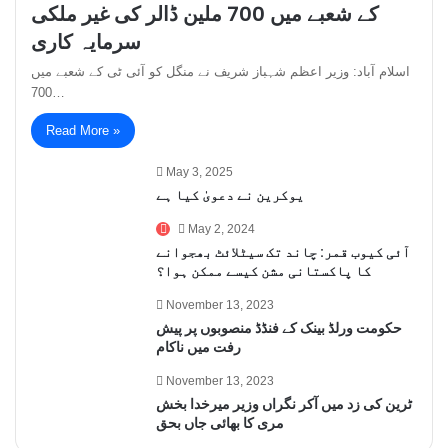
کے شعبے میں 700 ملین ڈالر کی غیر ملکی
سرمایہ کاری
اسلام آباد: وزیر اعظم شہباز شریف نے منگل کو آئی ٹی کے شعبے میں
700…
Read More »
May 3, 2025
یوکرین نے دعویٰ کیا ہے
May 2, 2024
آئی کیوب قمر: چاند تک سیٹلائٹ بھجوانے
کا پاکستانی مشن کیسے ممکن ہوا؟
November 13, 2023
حکومت ورلڈ بینک کے فنڈڈ منصوبوں پر پیش
رفت میں ناکام
November 13, 2023
ٹرین کی زد میں آکر نگراں وزیر میرخدا بخش
مری کا بھائی جاں بحق