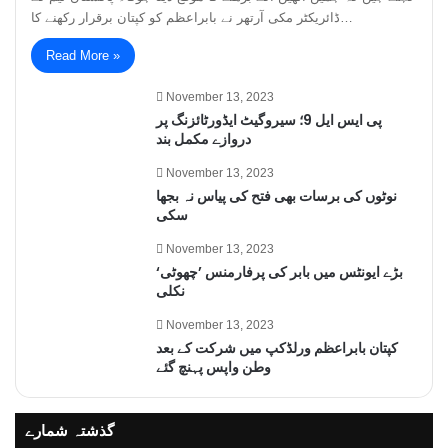
ڈائریکٹر مکی آرتھر نے بابراعظم کو کپتان برقرار رکھنے کا…
Read More »
November 13, 2023
پی ایس ایل 9؛ سیروگیٹ ایڈورٹائزنگ پر
دروازے مکمل بند
November 13, 2023
نوٹوں کی برسات بھی فتح کی پیاس نہ بجھا
سکی
November 13, 2023
بڑے ایونٹس میں بابر کی پرفارمنس ’چھوٹی‘
نکلی
November 13, 2023
کپتان بابراعظم ورلڈکپ میں شرکت کے بعد
وطن واپس پہنچ گئے
گذشتہ شمارے