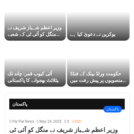
وزیر اعظم شہباز شریف نے
یوکرین نے دعویٰ کیا ہے
منگل کو آئی ٹی کے شعبے
میں 700 ملین ڈالر کی غیر
ملکی سرمایہ کاری
حکومت ورلڈ بینک کے فنڈڈ
آئی کیوب قمر: چاند تک
منصوبوں پر پیش رفت میں
سیٹلائٹ بھجوانے کا پاکستانی
ناکام
مشن کیسے ممکن ہوا؟
پاکستان
پاکستان
Pal Pal News
May 19, 2025
0
833
وزیر اعظم شہباز شریف نے منگل کو آئی ٹی