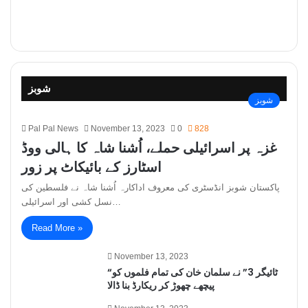
شوبز
شوبز
Pal Pal News
November 13, 2023
0
828
غزہ پر اسرائیلی حملے، اُشنا شاہ کا ہالی ووڈ
اسٹارز کے بائیکاٹ پر زور
پاکستان شوبز انڈسٹری کی معروف اداکارہ اُشنا شاہ نے فلسطین کی
نسل کشی اور اسرائیلی…
Read More »
November 13, 2023
“ٹائیگر 3” نے سلمان خان کی تمام فلموں کو
پیچھے چھوڑ کر ریکارڈ بنا ڈالا