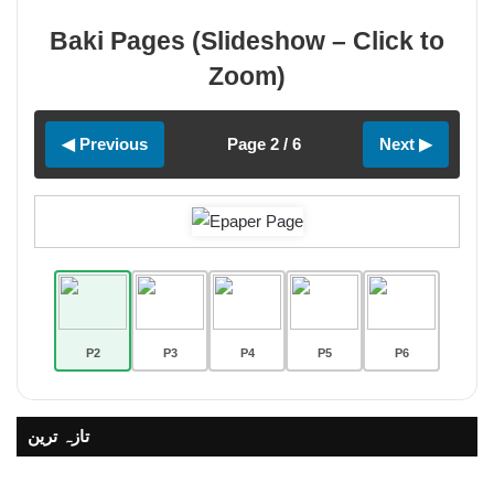
Baki Pages (Slideshow – Click to
Zoom)
◀ Previous
Page 2 / 6
Next ▶
P2
P3
P4
P5
P6
تازہ ترین