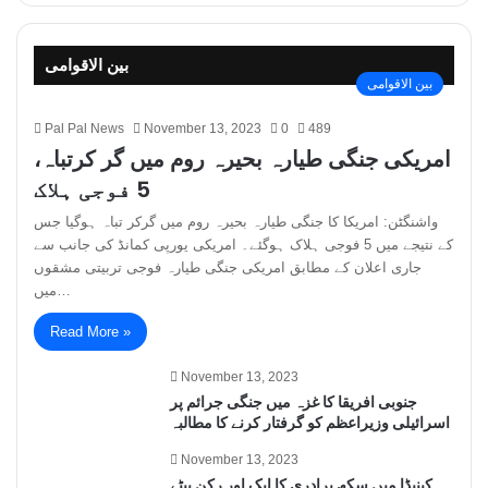
بین الاقوامی
بین الاقوامی
Pal Pal News
November 13, 2023
0
489
امریکی جنگی طیارہ بحیرہ روم میں گر کرتباہ،
5 فوجی ہلاک
واشنگٹن: امریکا کا جنگی طیارہ بحیرہ روم میں گرکر تباہ ہوگیا جس
کے نتیجے میں 5 فوجی ہلاک ہوگئے۔ امریکی یورپی کمانڈ کی جانب سے
جاری اعلان کے مطابق امریکی جنگی طیارہ فوجی تربیتی مشقوں
میں…
Read More »
November 13, 2023
جنوبی افریقا کا غزہ میں جنگی جرائم پر
اسرائیلی وزیراعظم کو گرفتار کرنے کا مطالبہ
November 13, 2023
کینیڈا میں سکھ برادری کا ایک اور رکن بیٹے