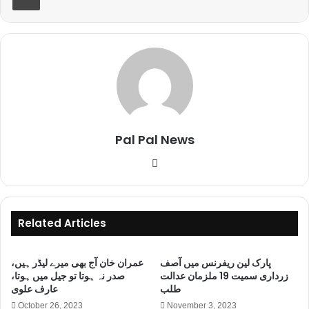
Pal Pal News
W
e
b
s
Related Articles
i
t
پارک لین ریفرنس میں آصف
عمران خان آج بھی میرے لیڈر ہیں،
e
زرداری سمیت 19 ملزمان عدالت
صدر نہ ہوتا تو جیل میں ہوتا،
طلب
عارف علوی
October 26, 2023
November 3, 2023