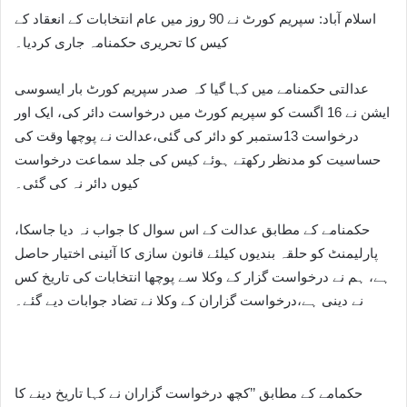
اسلام آباد: سپریم کورٹ نے 90 روز میں عام انتخابات کے انعقاد کے
کیس کا تحریری حکمنامہ جاری کردیا۔
عدالتی حکمنامے میں کہا گیا کہ صدر سپریم کورٹ بار ایسوسی
ایشن نے 16 اگست کو سپریم کورٹ میں درخواست دائر کی، ایک اور
درخواست 13ستمبر کو دائر کی گئی،عدالت نے پوچھا وقت کی
حساسیت کو مدنظر رکھتے ہوئے کیس کی جلد سماعت درخواست
کیوں دائر نہ کی گئی۔
حکمنامے کے مطابق عدالت کے اس سوال کا جواب نہ دیا جاسکا،
پارلیمنٹ کو حلقہ بندیوں کیلئے قانون سازی کا آئینی اختیار حاصل
ہے، ہم نے درخواست گزار کے وکلا سے پوچھا انتخابات کی تاریخ کس
نے دینی ہے،درخواست گزاران کے وکلا نے تضاد جوابات دیے گئے۔
حکمامے کے مطابق ’’کچھ درخواست گزاران نے کہا تاریخ دینے کا