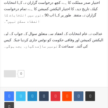
اختیار صدر مملکت کا ہے، کچھ درخواست گزاران نے کہا انتخابات
کیلئے تاریخ دینے کا اختیار الیکشن کمیشن کا ہے، تمام درخواست
گزاران نے متفقہ طور پر کہا اب 90 دنوں میں انتخابات کا
انعقاد ممکن نہیں‘‘۔
عدالت نے عام انتخابات کے انعقاد سے متعلق سوال کے جواب کے لیے
الیکشن کمیشن اور وفاقی حکومت کو نوٹس جاری کردیا جبکہ کیس
کی آئندہ سماعت 2 نومبر ساڑھے گیارہ بجے ہوگی۔
0
LinkedIn
Tumblr
Pinterest
Reddit
VKontakte
Share via Email
Print