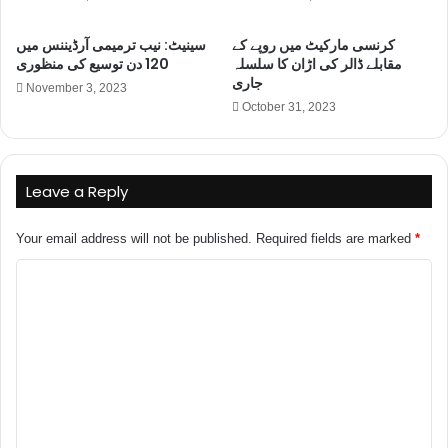
کرنسی مارکیٹ میں روپے کے
سینیٹ: نیب ترمیمی آرڈیننس میں
مقابلے ڈالر کی اڑان کا سلسلہ
120 دن توسیع کی منظوری
جاری
November 3, 2023
October 31, 2023
Leave a Reply
Your email address will not be published.
Required fields are marked
*
C
o
m
m
e
n